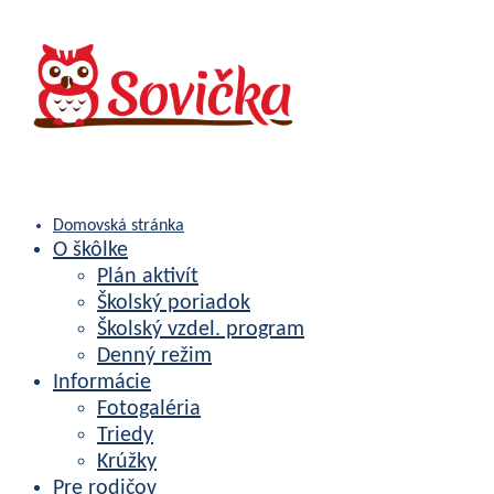
Domovská stránka
O škôlke
Plán aktivít
Školský poriadok
Školský vzdel. program
Denný režim
Informácie
Fotogaléria
Triedy
Krúžky
Pre rodičov